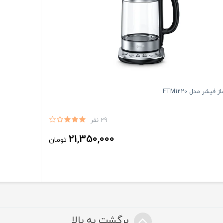
فیشر مدل FTM1220
29 نفر
21,350,000
تومان
برگشت به بالا