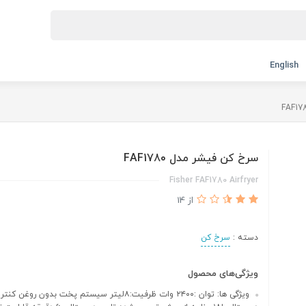
English
سرخ كن فیشر مدل FAF1780
Fisher FAF1780 Airfryer
از 14
دسته :
سرخ کن
ویژگی‌های محصول
ویژگی ها: توان :٢٤٠٠ وات ظرفيت:٨ليتر سيستم پخت بدون روغن 