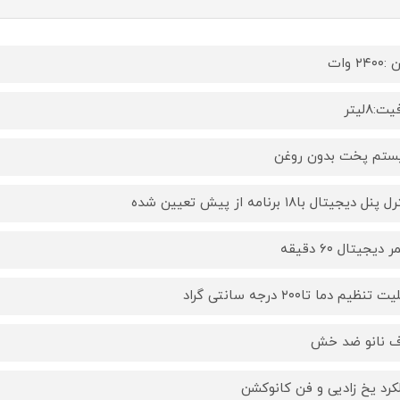
٢٤٠ وات
:٨ليتر
تم پخت بدون روغن
نل ديجيتال با١٨ برنامه از پيش تعيين شده
 ديجيتال ٦٠ دقيقه
 تنظيم دما تا٢٠٠ درجه سانتى گراد
 نانو ضد خش
كرد يخ زاديى و فن كانوكشن