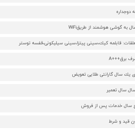
ه دوجداره
ال به گوشى هوشمند از طريقWiFi
لقات: قابلمه كيك،سينى پيتزا،سينى سيليكونى،قفسه توستر
ف برق+++A
ى يك سال گارانتى طلايى تعويض
ال سال تعمير
 سال خدمات پس از فروش
ن قيد و شرط