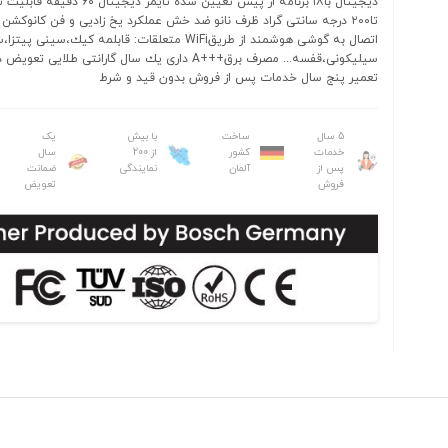
ديجيتال با١٨ برنامه از پيش تعيين شده تايمر ديجيت
تا٢٠٠ درجه سانتى گراد ظرف نانو ضد خش عملكرد يخ زاديى و فن كانوكشن 
اتصال به گوشى هوشمند از طريقWiFi متعلقات: قابلمه كيك،سينى پي
سيليكونى،قفسه... مصرف برق+++A دارى يك سال گارانتى طلايى
تعمير پنج سال خدمات پس از فروش بدون قيد و شرط
5 سال
ساخت
با بیش
یک
خدمات
کشور
از 200
سال
پس از
آلمان
نمایندگی
ضمانت
فروش
تعویض