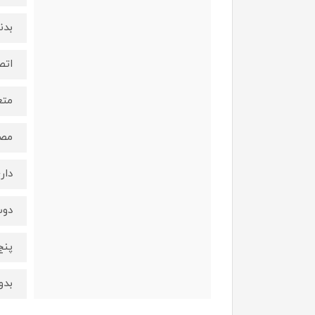
بدن
اتص
متع
مصر
دار
دوس
پنج
بدو