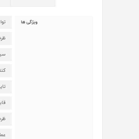
توان :٠
ویژگی ها
ظرفيت
سيس
كنترل پ
تايمر
قابليت
ظرف
عمل