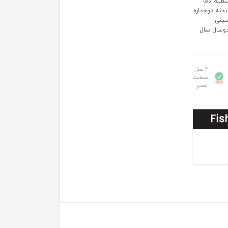
ال ٦٠ دقيقه قابليت تنظيم دما
بدنه دوجداره
تزا،سينى
 تعويض دوسال سال
2 سال
ضمانت
تعمیر