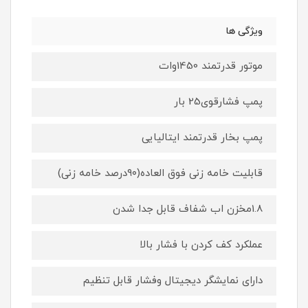
ویژگی ها
موتور قدرتمند 1450وات
پمپ فشارقوى25 بار
پمپ بخار قدرتمند ايتاليايى
قابليت خامه زنى فوق العاده(٩٠درصد خامه زنى)
1.8مخزن اب شفاف قابل جدا شدن
عملكرد كف كردن با فشار بالا
داراى نمايشگر ديجيتال وفشار قابل تنظيم