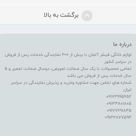
برگشت به بالا
درباره ما
لوازم خانگی فیشر آلمان با بیش از 200 نمایندگی خدمات پس از فروش
در سراسر کشور
تمامی محصولات با یک سال ضمانت تعویض، دوسال ضمانت تعمیر و 5
سال خدمات پس از فروش می باشد
شماره هاى تماس جهت مشاوره وخريد و پذيرش نمايندگى در سراسر
ايران
٠٩١٧٤٩٩٥٦٥٢
٠٩١٣٤٨٠١٨٠٥
٠٩١٧٧٦٩١٨٤٥
09132877594