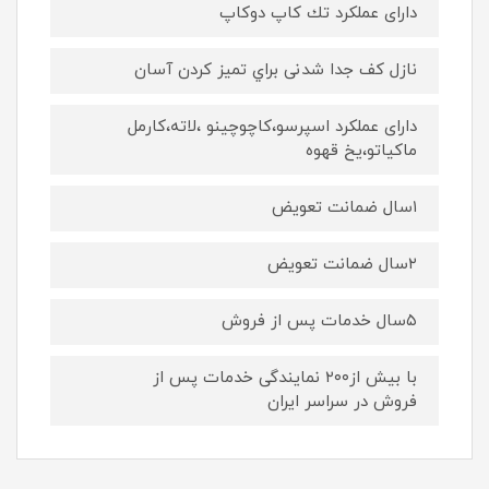
داراى عملكرد تك كاپ دوكاپ
نازل كف جدا شدنى براي تميز كردن آسان
داراى عملكرد اسپرسو،كاچوچينو ،لاته،كارمل
ماكياتو،يخ قهوه
١سال ضمانت تعويض
٢سال ضمانت تعويض
٥سال خدمات پس از فروش
با بيش از٢٠٠ نمايندگى خدمات پس از
فروش در سراسر ايران